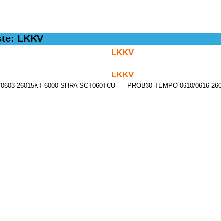
ste: LKKV
LKKV
LKKV
/0603 26015KT 6000 SHRA SCT060TCU PROB30 TEMPO 0610/0616 26