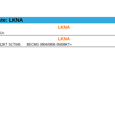
ste: LKNA
LKNA
LU=
LKNA
5012KT SCT045 BECMG 0804/0806 05008KT=